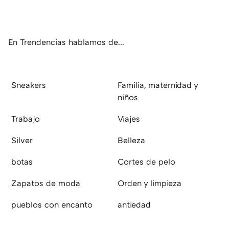
ter
ebo
tub
agr
boa
ok
e
am
rd
En Trendencias hablamos de...
Sneakers
Familia, maternidad y
niños
Trabajo
Viajes
Silver
Belleza
botas
Cortes de pelo
Zapatos de moda
Orden y limpieza
pueblos con encanto
antiedad