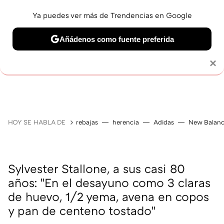
Ya puedes ver más de Trendencias en Google
Añádenos como fuente preferida
Solo necesitas una cuenta de Google
×
JUBILACIÓN
BELLEZA
SALUD Y BIENESTAR
V
HOY SE HABLA DE
rebajas
herencia
Adidas
New Balan
Sylvester Stallone, a sus casi 80
años: "En el desayuno como 3 claras
de huevo, 1/2 yema, avena en copos
y pan de centeno tostado"