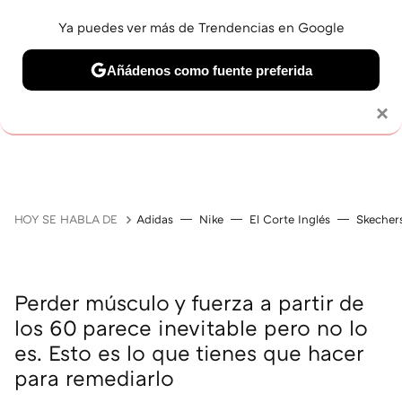
Ya puedes ver más de Trendencias en Google
Añádenos como fuente preferida
Solo necesitas una cuenta de Google
×
JUBILACIÓN
BELLEZA
SALUD Y BIENESTAR
V
HOY SE HABLA DE
Adidas
Nike
El Corte Inglés
Skecher
Perder músculo y fuerza a partir de
los 60 parece inevitable pero no lo
es. Esto es lo que tienes que hacer
para remediarlo