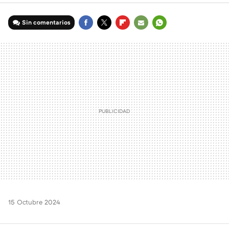
Sin comentarios
FACEBOOK
TWITTER
FLIPBOARD
E-
WHATSAPP
MAIL
15 Octubre 2024