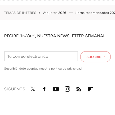
TEMAS DE INTERÉS
Vaqueros 2026
Libros recomendados 2
RECIBE "In/Out", NUESTRA NEWSLETTER SEMANAL
SUSCRIBIR
Suscribiéndote aceptas nuestra
política de privacidad
SÍGUENOS
Twit
Fac
You
Inst
RSS
Flip
ter
ebo
tub
agr
boa
ok
e
am
rd