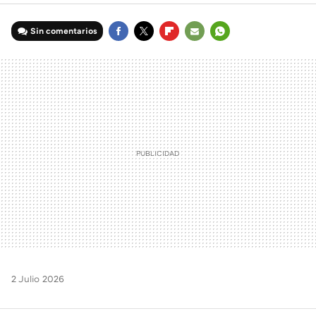
Sin comentarios
FACEBOOK
TWITTER
FLIPBOARD
E-
WHATSAPP
MAIL
2 Julio 2026