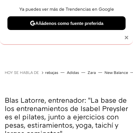
Ya puedes ver más de Trendencias en Google
Añádenos como fuente preferida
Solo necesitas una cuenta de Google
×
JUBILACIÓN
BELLEZA
SALUD Y BIENESTAR
V
HOY SE HABLA DE
rebajas
Adidas
Zara
New Balance
Blas Latorre, entrenador: "La base de
los entrenamientos de Isabel Preysler
es el pilates, junto a ejercicios con
pesas, estiramientos, yoga, taichí y