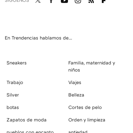
Twit
Fac
You
Inst
RSS
Flip
ter
ebo
tub
agr
boa
ok
e
am
rd
En Trendencias hablamos de...
Sneakers
Familia, maternidad y
niños
Trabajo
Viajes
Silver
Belleza
botas
Cortes de pelo
Zapatos de moda
Orden y limpieza
pueblos con encanto
antiedad