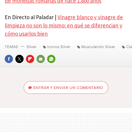
de monedas romanas de hace 1.800 años
En Directo al Paladar |
Vinagre blanco y vinagre de
limpieza no son lo mismo: en qué se diferencian y
cómo usarlos bien
TEMAS
Silver
Iconos Silver
Musculación Silver
Cl
FACEBOOK
TWITTER
FLIPBOARD
E-
WHATSAPP
MAIL
ENTRAR Y ENVIAR UN COMENTARIO