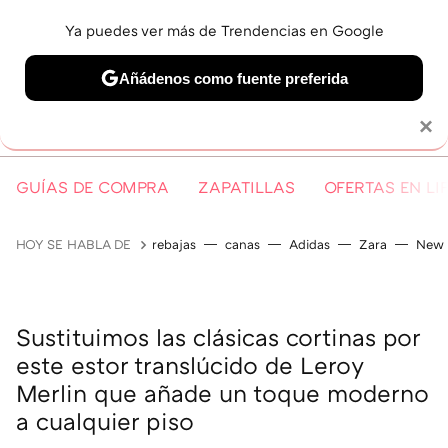
Ya puedes ver más de Trendencias en Google
MENÚ
NUEVO
Añádenos como fuente preferida
Solo necesitas una cuenta de Google
×
GUÍAS DE COMPRA
ZAPATILLAS
OFERTAS EN LI
HOY SE HABLA DE
rebajas
canas
Adidas
Zara
New 
Sustituimos las clásicas cortinas por
este estor translúcido de Leroy
Merlin que añade un toque moderno
a cualquier piso