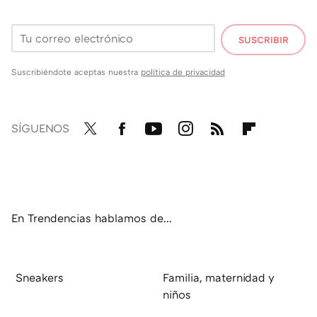
SUSCRIBIR
Suscribiéndote aceptas nuestra
política de privacidad
SÍGUENOS
Twit
Fac
You
Inst
RSS
Flip
ter
ebo
tub
agr
boa
ok
e
am
rd
En Trendencias hablamos de...
Sneakers
Familia, maternidad y
niños