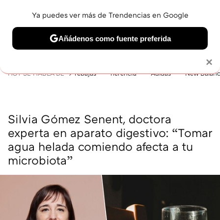
Ya puedes ver más de Trendencias en Google
MENÚ
NUEVO
Añádenos como fuente preferida
BELLEZA
SHOPPING
VIAJES
GASTRO
SNEAKERS
Solo necesitas una cuenta de Google
×
HOY SE HABLA DE
rebajas
herencia
Adidas
New Balan
Silvia Gómez Senent, doctora
experta en aparato digestivo: “Tomar
agua helada comiendo afecta a tu
microbiota”