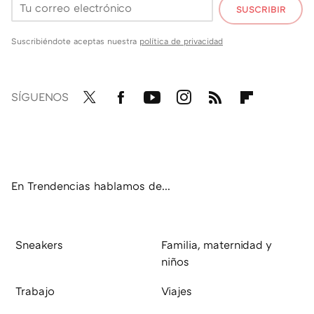
SUSCRIBIR
Suscribiéndote aceptas nuestra
política de privacidad
SÍGUENOS
Twit
Fac
You
Inst
RSS
Flip
ter
ebo
tub
agr
boa
ok
e
am
rd
En Trendencias hablamos de...
Sneakers
Familia, maternidad y
niños
Trabajo
Viajes