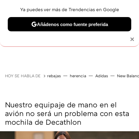
Ya puedes ver más de Trendencias en Google
Añádenos como fuente preferida
Solo necesitas una cuenta de Google
×
GUÍAS DE COMPRA
ZAPATILLAS
OFERTAS EN LI
HOY SE HABLA DE
rebajas
herencia
Adidas
New Balan
Nuestro equipaje de mano en el
avión no será un problema con esta
mochila de Decathlon