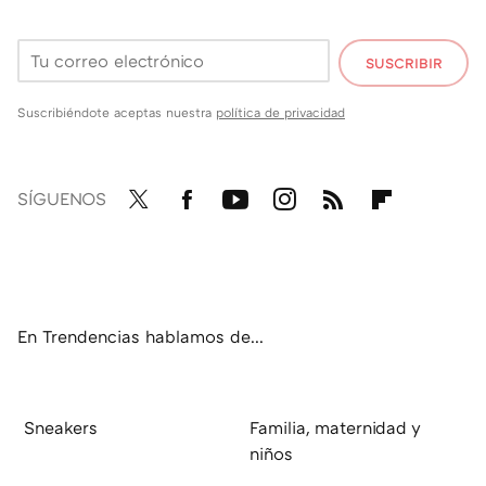
SUSCRIBIR
Suscribiéndote aceptas nuestra
política de privacidad
SÍGUENOS
Twit
Fac
You
Inst
RSS
Flip
ter
ebo
tub
agr
boa
ok
e
am
rd
En Trendencias hablamos de...
Sneakers
Familia, maternidad y
niños