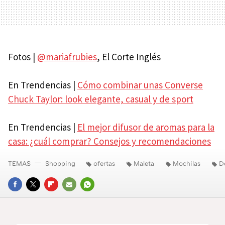
Fotos |
@mariafrubies
, El Corte Inglés
En Trendencias |
Cómo combinar unas Converse
Chuck Taylor: look elegante, casual y de sport
En Trendencias |
El mejor difusor de aromas para la
casa: ¿cuál comprar? Consejos y recomendaciones
TEMAS
Shopping
ofertas
Maleta
Mochilas
D
FACEBOOK
TWITTER
FLIPBOARD
E-
WHATSAPP
MAIL