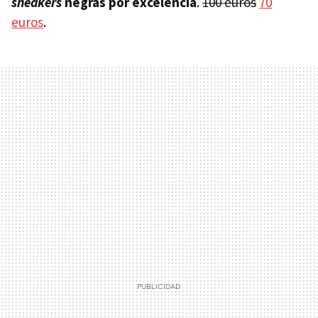
sneakers
negras por excelencia
.
100 euros
70
euros
.