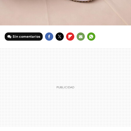
Sin comentarios
FACEBOOK
TWITTER
FLIPBOARD
E-
WHATSAPP
MAIL