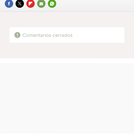
FACEBOOK
TWITTER
FLIPBOARD
E-
WHATSAPP
MAIL
Comentarios cerrados