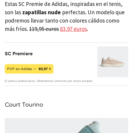
Estas SC Premie de Adidas, inspiradas en el tenis,
son las
zapatillas nude
perfectas. Un modelo que
podremos llevar tanto con colores cálidos como
más fríos.
119,95 euros
83,97 euros
.
SC Premiere
PVP en Adidas —
83,97
€
El precio podría variar. Obtenemos comisión por estos enlaces
Court Tourino