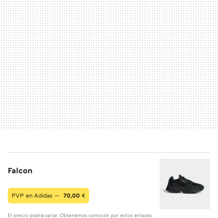
Falcon
PVP en Adidas —
70,00
€
El precio podría variar. Obtenemos comisión por estos enlaces