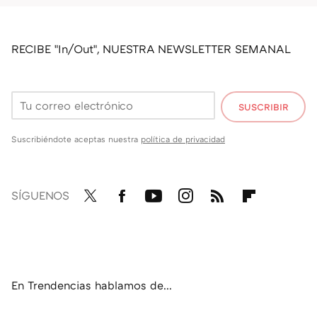
RECIBE "In/Out", NUESTRA NEWSLETTER SEMANAL
SUSCRIBIR
Suscribiéndote aceptas nuestra
política de privacidad
SÍGUENOS
Twit
Fac
You
Inst
RSS
Flip
ter
ebo
tub
agr
boa
ok
e
am
rd
En Trendencias hablamos de...