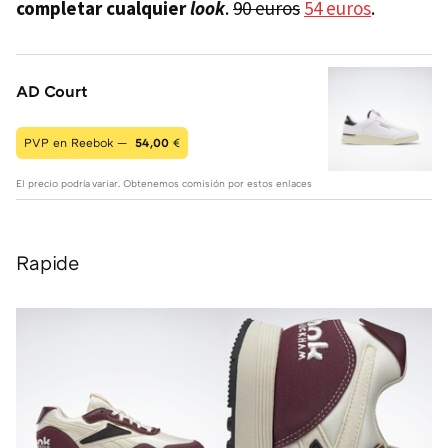
completar cualquier
look
.
90 euros
54 euros
.
AD Court
PVP en Reebok —
54,00
€
El precio podría variar. Obtenemos comisión por estos enlaces
Rapide