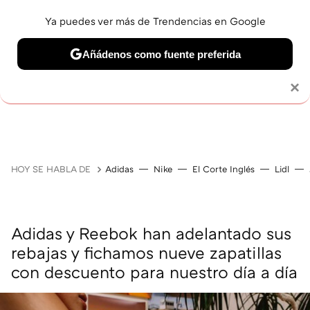
Ya puedes ver más de Trendencias en Google
Añádenos como fuente preferida
Solo necesitas una cuenta de Google
×
GUÍAS DE COMPRA
ZAPATILLAS
OFERTAS EN LI
HOY SE HABLA DE
Adidas
Nike
El Corte Inglés
Lidl
Adidas y Reebok han adelantado sus
rebajas y fichamos nueve zapatillas
con descuento para nuestro día a día