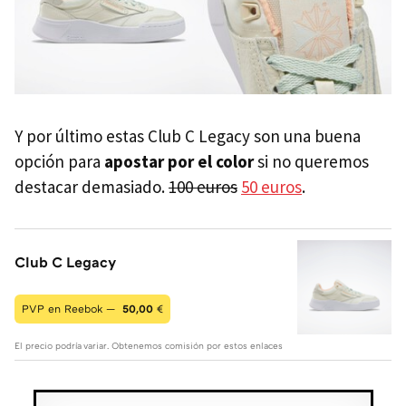
Y por último estas Club C Legacy son una buena
opción para
apostar por el color
si no queremos
destacar demasiado.
100 euros
50 euros
.
Club C Legacy
PVP en Reebok —
50,00
€
El precio podría variar. Obtenemos comisión por estos enlaces