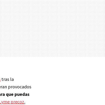
s
tras la
 eran provocados
ara que puedas
Lyme precoz
,