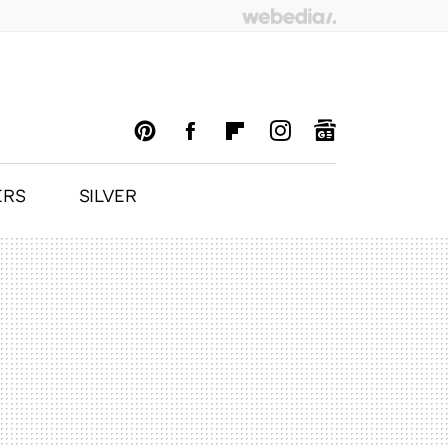
ERS
SILVER
PINTEREST
FACEBOOK
FLIPBOARD
INSTAGRAM
GOOGLENEWS