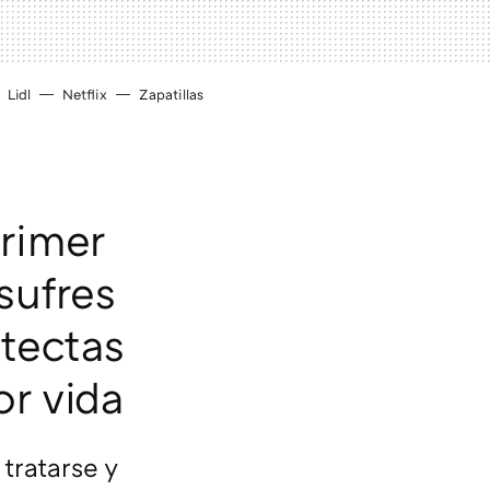
Lidl
Netflix
Zapatillas
primer
sufres
tectas
or vida
tratarse y