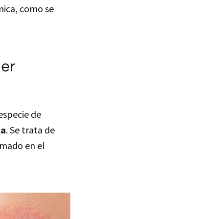
émica, como se
mer
especie de
na
. Se trata de
amado en el