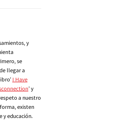
samientos, y
mienta
imero, se
de llegar a
libro’
I Have
isconnection
’ y
respeto a nuestro
 forma, existen
e y educación.