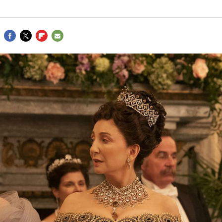
FACEBOOK
TWITTER
FLIPBOARD
E-
MAIL