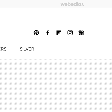
ERS
SILVER
PINTEREST
FACEBOOK
FLIPBOARD
INSTAGRAM
GOOGLENEWS