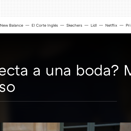
New Balance
El Corte Inglés
Skechers
Lidl
Netflix
Pr
fecta a una boda?
eso