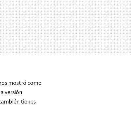
eg nos mostró como
na versión
 también tienes