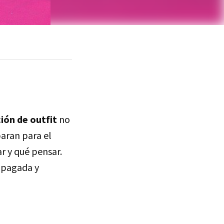
ción de outfit
no
paran para el
r y qué pensar.
apagada y