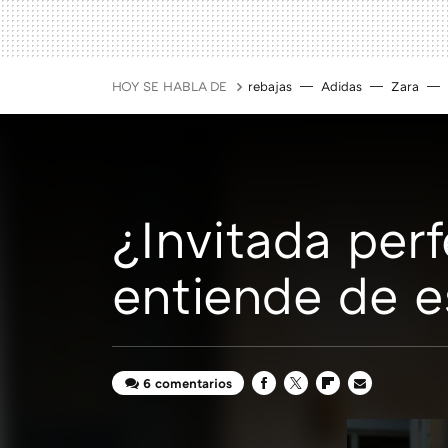
HOY SE HABLA DE
rebajas
Adidas
Zara
¿Invitada per
entiende de 
6 comentarios
FACEBOOK
TWITTER
FLIPBOARD
E-
MAIL