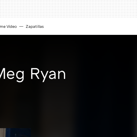
ime Video
Zapatillas
 Meg Ryan