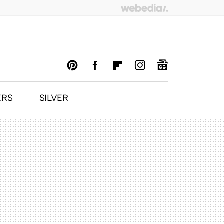
ERS
SILVER
PINTEREST
FACEBOOK
FLIPBOARD
INSTAGRAM
GOOGLENEWS