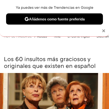
Ya puedes ver más de Trendencias en Google
MENÚ
NUEVO
Añádenos como fuente preferida
BELLEZA
SHOPPING
VIAJES
GASTRO
SNEAKERS
Solo necesitas una cuenta de Google
×
HOY SE HABLA DE
Adidas
Nike
El Corte Inglés
Skecher
Los 60 insultos más graciosos y
originales que existen en español