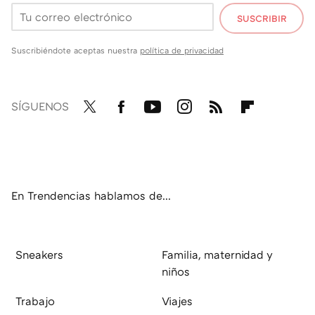
SUSCRIBIR
Suscribiéndote aceptas nuestra
política de privacidad
SÍGUENOS
Twit
Fac
You
Inst
RSS
Flip
ter
ebo
tub
agr
boa
ok
e
am
rd
En Trendencias hablamos de...
Sneakers
Familia, maternidad y
niños
Trabajo
Viajes