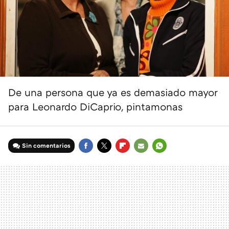
De una persona que ya es demasiado mayor
para Leonardo DiCaprio, pintamonas
Sin comentarios
FACEBOOK
TWITTER
FLIPBOARD
E-
WHATSAPP
MAIL