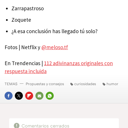
Zarrapastroso
Zoquete
¿A esa conclusión has llegado tú solo?
Fotos | Netflix y
@meloso.tf
En Trendencias |
112 adivinanzas originales con
respuesta incluida
TEMAS
Propuestas y consejos
curiosidades
humor
FACEBOOK
TWITTER
FLIPBOARD
E-
WHATSAPP
MAIL
Comentarios cerrados