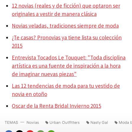
12 novias (reales y de ficción) que optaron ser
originales a vestir de manera clásica
Novias veladas, tradiciones siempre de moda
¿Te casas? Pronovias ya tiene lista su colección
2015
Entrevista Tocados Le Touquet: "Toda disciplina
artística es una fuente de inspiración a la hora
de imaginar nuevas piezas"
Las 12 tendencias de moda para tu vestido de
novia en otoño
Oscar de la Renta Bridal Invierno 2015
TEMAS
Novias
Urban Outfitters
Nasty Gal
Moda b