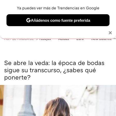
Ya puedes ver más de Trendencias en Google
MENÚ
NUEVO
Añádenos como fuente preferida
BELLEZA
SHOPPING
VIAJES
GASTRO
SNEAKERS
Solo necesitas una cuenta de Google
×
HOY SE HABLA DE
rebajas
Adidas
Zara
New Balance
Se abre la veda: la época de bodas
sigue su transcurso, ¿sabes qué
ponerte?