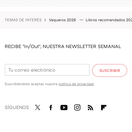
TEMAS DE INTERÉS
Vaqueros 2026
Libros recomendados 2
RECIBE "In/Out", NUESTRA NEWSLETTER SEMANAL
SUSCRIBIR
Suscribiéndote aceptas nuestra
política de privacidad
SÍGUENOS
Twit
Fac
You
Inst
RSS
Flip
ter
ebo
tub
agr
boa