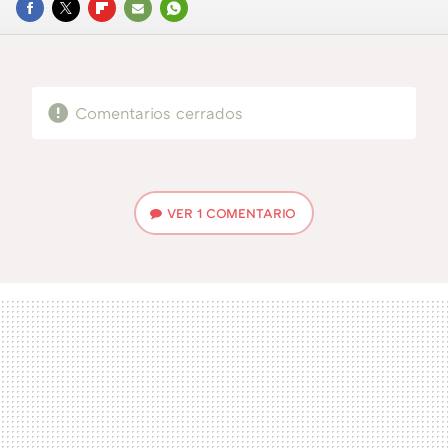
FACEBOOK
TWITTER
FLIPBOARD
E-
WHATSAPP
MAIL
Comentarios cerrados
VER
1 COMENTARIO