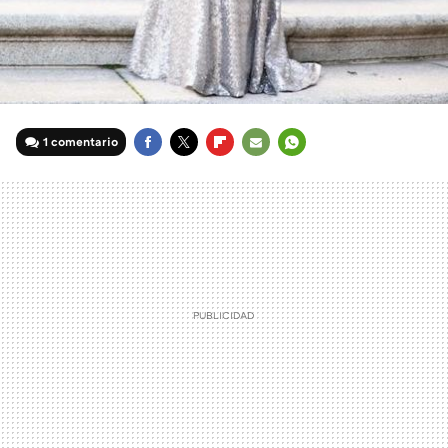
1 comentario
FACEBOOK
TWITTER
FLIPBOARD
E-
WHATSAPP
MAIL