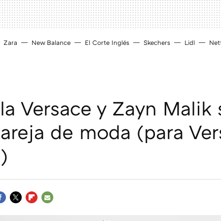
Zara
New Balance
El Corte Inglés
Skechers
Lidl
Netf
la Versace y Zayn Malik 
areja de moda (para Ver
)
ACEBOOK
TWITTER
FLIPBOARD
E-