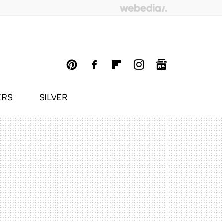
ERS
SILVER
PINTEREST
FACEBOOK
FLIPBOARD
INSTAGRAM
GOOGLENEWS