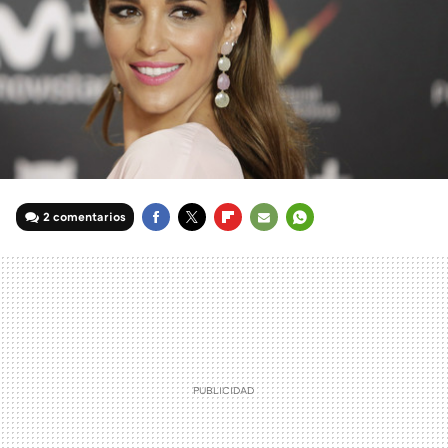
2 comentarios
FACEBOOK
TWITTER
FLIPBOARD
E-
WHATSAPP
MAIL