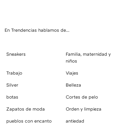
Twit
Fac
You
Inst
RSS
Flip
ter
ebo
tub
agr
boa
ok
e
am
rd
En Trendencias hablamos de...
Sneakers
Familia, maternidad y
niños
Trabajo
Viajes
Silver
Belleza
botas
Cortes de pelo
Zapatos de moda
Orden y limpieza
pueblos con encanto
antiedad