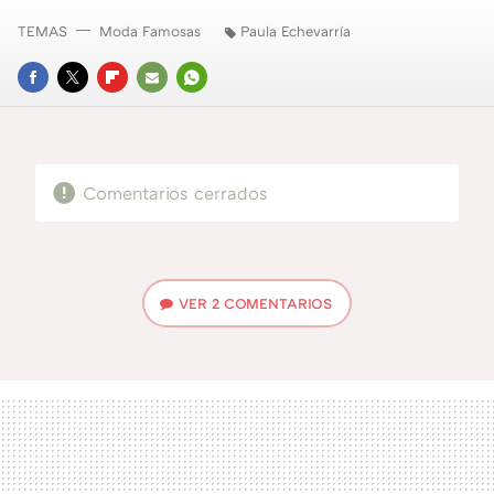
TEMAS
Moda Famosas
Paula Echevarría
FACEBOOK
TWITTER
FLIPBOARD
E-
WHATSAPP
MAIL
Comentarios cerrados
VER
2 COMENTARIOS