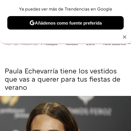
Ya puedes ver más de Trendencias en Google
MENÚ
NUEVO
Añádenos como fuente preferida
BELLEZA
SHOPPING
VIAJES
GASTRO
SNEAKERS
Solo necesitas una cuenta de Google
×
HOY SE HABLA DE
rebajas
Adidas
Zara
New Balance
Paula Echevarría tiene los vestidos
que vas a querer para tus fiestas de
verano