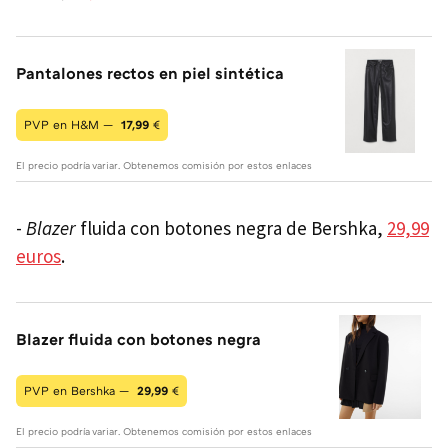
Pantalones rectos en piel sintética
PVP en H&M —
17,99
€
El precio podría variar. Obtenemos comisión por estos enlaces
-
Blazer
fluida con botones negra de Bershka,
29,99
euros
.
Blazer fluida con botones negra
PVP en Bershka —
29,99
€
El precio podría variar. Obtenemos comisión por estos enlaces