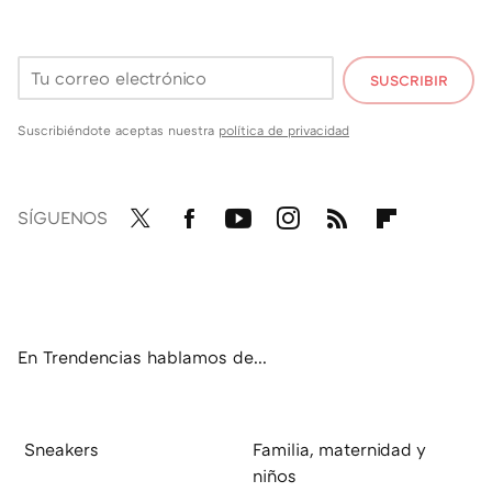
SUSCRIBIR
Suscribiéndote aceptas nuestra
política de privacidad
SÍGUENOS
Twit
Fac
You
Inst
RSS
Flip
ter
ebo
tub
agr
boa
ok
e
am
rd
En Trendencias hablamos de...
Sneakers
Familia, maternidad y
niños