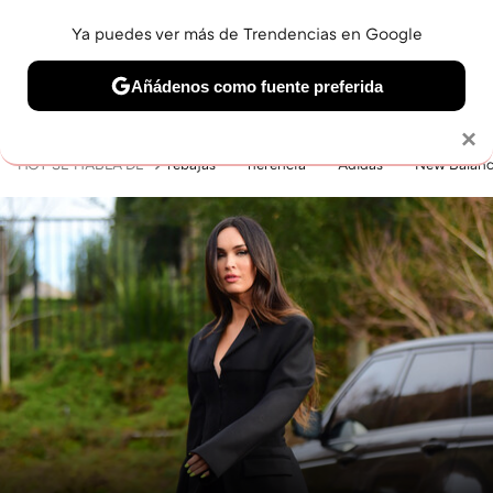
Ya puedes ver más de Trendencias en Google
MENÚ
NUEVO
Añádenos como fuente preferida
BELLEZA
SHOPPING
VIAJES
GASTRO
SNEAKERS
Solo necesitas una cuenta de Google
×
HOY SE HABLA DE
rebajas
herencia
Adidas
New Balan