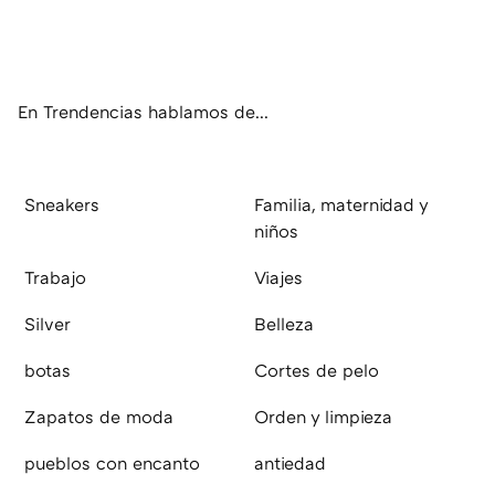
Twit
Fac
You
Inst
RSS
Flip
ter
ebo
tub
agr
boa
ok
e
am
rd
En Trendencias hablamos de...
Sneakers
Familia, maternidad y
niños
Trabajo
Viajes
Silver
Belleza
botas
Cortes de pelo
Zapatos de moda
Orden y limpieza
pueblos con encanto
antiedad