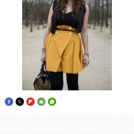
FACEBOOK
TWITTER
FLIPBOARD
E-
WHATSAPP
MAIL