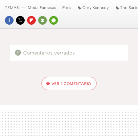
TEMAS
Moda Famosas
París
Cory Kennedy
The Sarto
FACEBOOK
TWITTER
FLIPBOARD
E-
WHATSAPP
MAIL
Comentarios cerrados
VER
1 COMENTARIO