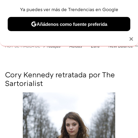
Ya puedes ver más de Trendencias en Google
MENÚ
NUEVO
Añádenos como fuente preferida
BELLEZA
SHOPPING
VIAJES
GASTRO
SNEAKERS
Solo necesitas una cuenta de Google
×
HOY SE HABLA DE
rebajas
Adidas
Zara
New Balance
Cory Kennedy retratada por The
Sartorialist