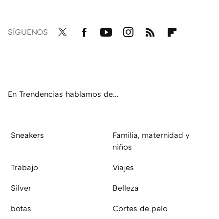
SÍGUENOS
Twit
Fac
You
Inst
RSS
Flip
ter
ebo
tub
agr
boa
ok
e
am
rd
En Trendencias hablamos de...
Sneakers
Familia, maternidad y
niños
Trabajo
Viajes
Silver
Belleza
botas
Cortes de pelo