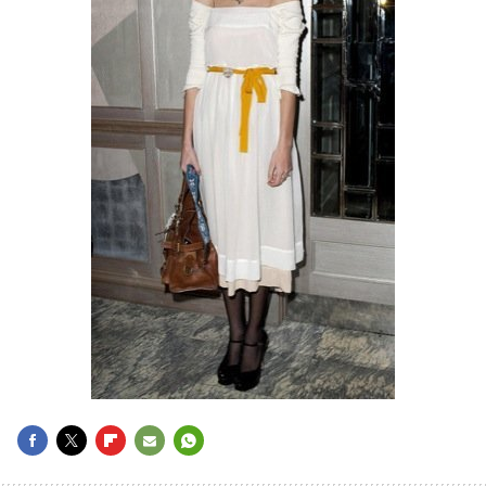
FACEBOOK
TWITTER
FLIPBOARD
E-
WHATSAPP