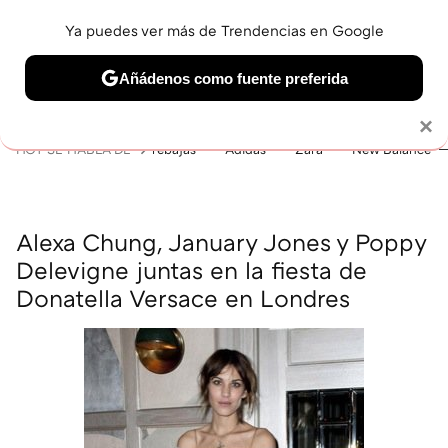
Ya puedes ver más de Trendencias en Google
MENÚ
NUEVO
Añádenos como fuente preferida
BELLEZA
SHOPPING
VIAJES
GASTRO
SNEAKERS
Solo necesitas una cuenta de Google
×
HOY SE HABLA DE
rebajas
Adidas
Zara
New Balance
Alexa Chung, January Jones y Poppy
Delevigne juntas en la fiesta de
Donatella Versace en Londres