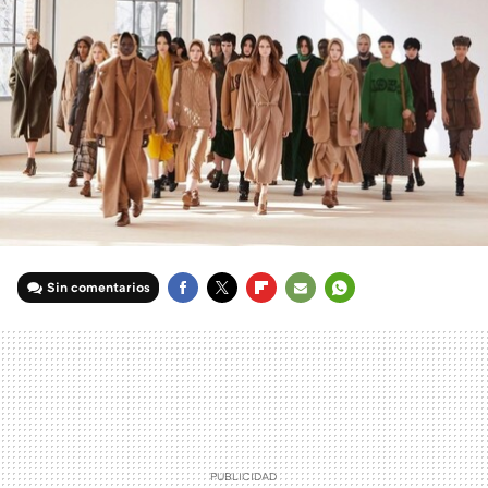
Sin comentarios
FACEBOOK
TWITTER
FLIPBOARD
E-
WHATSAPP
MAIL