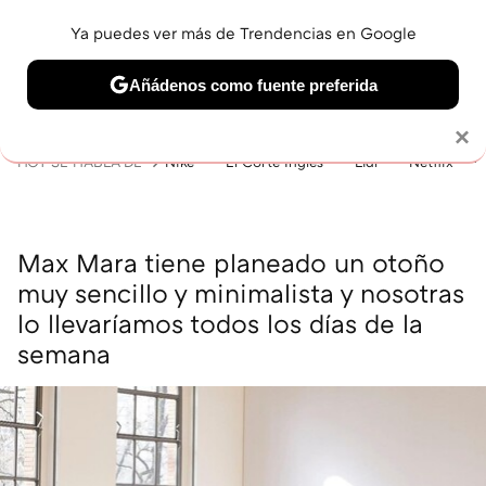
Ya puedes ver más de Trendencias en Google
MENÚ
NUEVO
Añádenos como fuente preferida
BELLEZA
SHOPPING
VIAJES
GASTRO
SNEAKERS
Solo necesitas una cuenta de Google
×
HOY SE HABLA DE
Nike
El Corte Inglés
Lidl
Netflix
Max Mara tiene planeado un otoño
muy sencillo y minimalista y nosotras
lo llevaríamos todos los días de la
semana