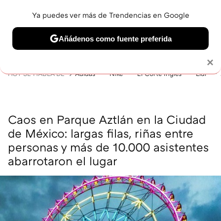
Ya puedes ver más de Trendencias en Google
MENÚ
NUEVO
Añádenos como fuente preferida
BELLEZA
SHOPPING
VIAJES
GASTRO
SNEAKERS
Solo necesitas una cuenta de Google
×
HOY SE HABLA DE
Adidas
Nike
El Corte Inglés
Lidl
Caos en Parque Aztlán en la Ciudad
de México: largas filas, riñas entre
personas y más de 10.000 asistentes
abarrotaron el lugar