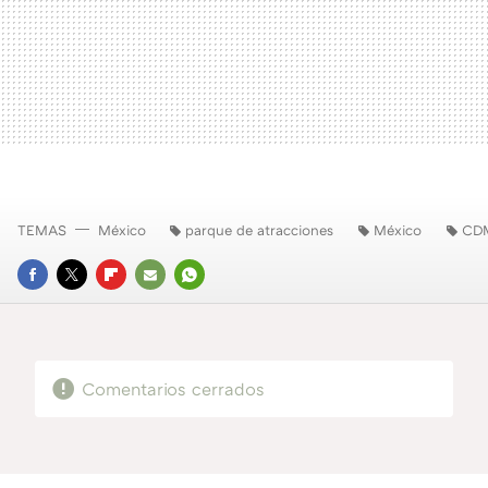
TEMAS
México
parque de atracciones
México
CD
FACEBOOK
TWITTER
FLIPBOARD
E-
WHATSAPP
MAIL
Comentarios cerrados