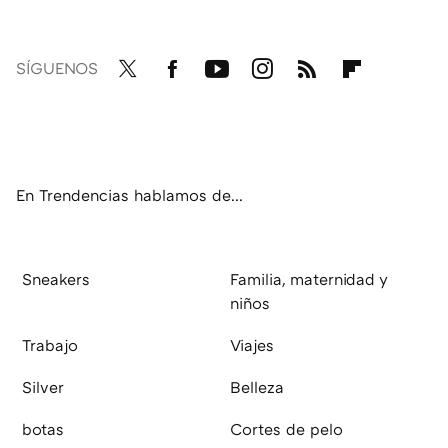
SÍGUENOS
Twit
Fac
You
Inst
RSS
Flip
ter
ebo
tub
agr
boa
ok
e
am
rd
En Trendencias hablamos de...
Sneakers
Familia, maternidad y
niños
Trabajo
Viajes
Silver
Belleza
botas
Cortes de pelo