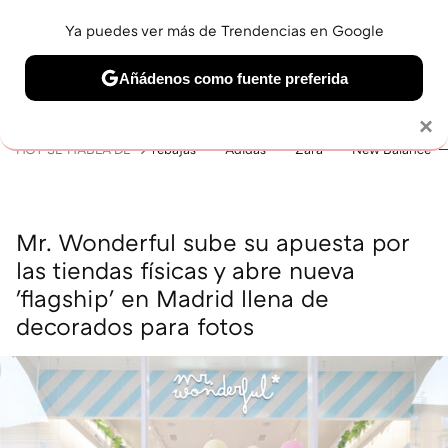
Ya puedes ver más de Trendencias en Google
MENÚ
NUEVO
Añádenos como fuente preferida
BELLEZA
SHOPPING
VIAJES
GASTRO
SNEAKERS
Solo necesitas una cuenta de Google
×
HOY SE HABLA DE
rebajas
Adidas
Zara
New Balance
Mr. Wonderful sube su apuesta por
las tiendas físicas y abre nueva
'flagship' en Madrid llena de
decorados para fotos