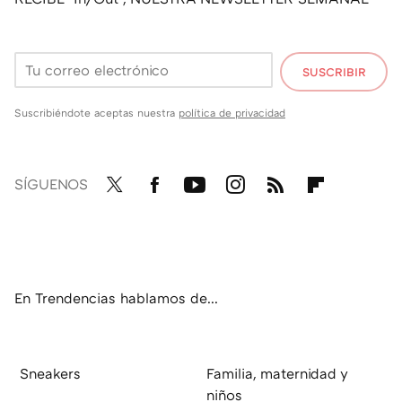
SUSCRIBIR
Suscribiéndote aceptas nuestra
política de privacidad
SÍGUENOS
Twit
Fac
You
Inst
RSS
Flip
ter
ebo
tub
agr
boa
ok
e
am
rd
En Trendencias hablamos de...
Sneakers
Familia, maternidad y
niños