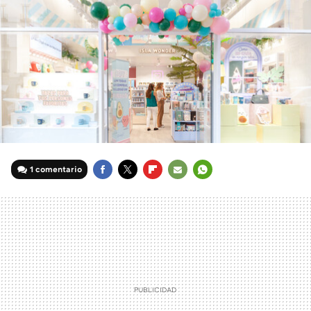
1 comentario
FACEBOOK
TWITTER
FLIPBOARD
E-
WHATSAPP
MAIL