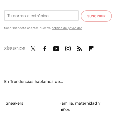
SUSCRIBIR
Suscribiéndote aceptas nuestra
política de privacidad
SÍGUENOS
Twit
Fac
You
Inst
RSS
Flip
ter
ebo
tub
agr
boa
ok
e
am
rd
En Trendencias hablamos de...
Sneakers
Familia, maternidad y
niños