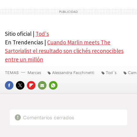
Sitio oficial |
Tod's
En Trendencias |
Cuando Marlin meets The
Sartorialist el resultado son clichés reconocibles
entre un millón
TEMAS
Marcas
Alessandra Facchinetti
Tod´s
Camp
FACEBOOK
TWITTER
FLIPBOARD
E-
WHATSAPP
MAIL
Comentarios cerrados