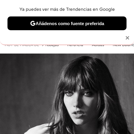
Ya puedes ver más de Trendencias en Google
MENÚ
NUEVO
Añádenos como fuente preferida
BELLEZA
SHOPPING
VIAJES
GASTRO
SNEAKERS
Solo necesitas una cuenta de Google
×
HOY SE HABLA DE
rebajas
herencia
Adidas
New Balan