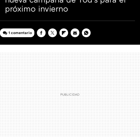
próximo invierno
1 comentario
FACEBOOK
TWITTER
FLIPBOARD
E-
WHATSAPP
MAIL