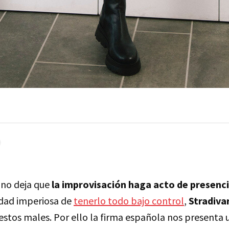
e no deja que
la improvisación haga acto de presenc
idad imperiosa de
tenerlo todo bajo control
,
Stradiva
 estos males. Por ello la firma española nos presenta