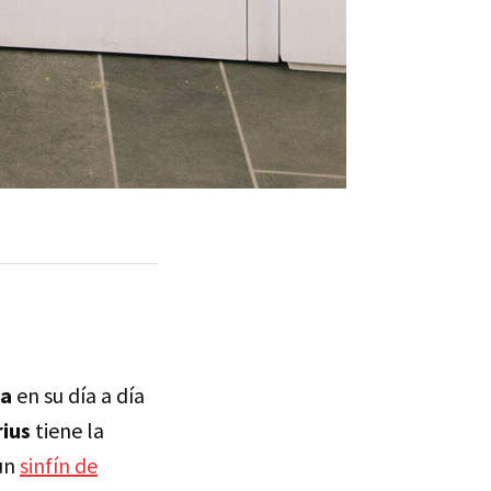
ia
en su día a día
rius
tiene la
 un
sinfín de