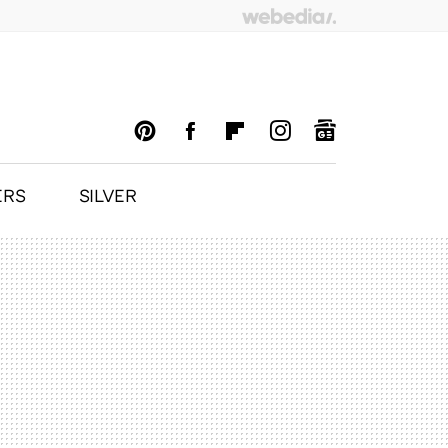
ERS
SILVER
PINTEREST
FACEBOOK
FLIPBOARD
INSTAGRAM
GOOGLENEWS