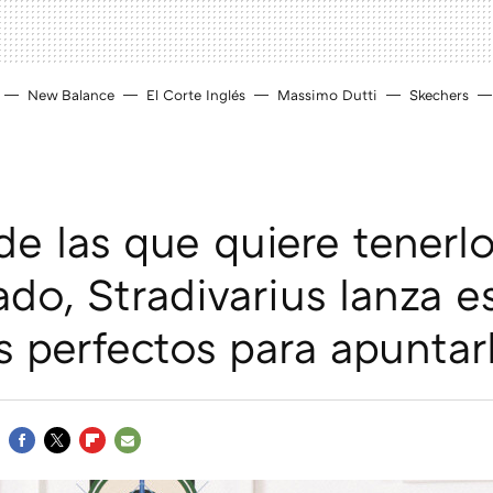
New Balance
El Corte Inglés
Massimo Dutti
Skechers
 de las que quiere tenerl
ado, Stradivarius lanza e
s perfectos para apuntar
FACEBOOK
TWITTER
FLIPBOARD
E-