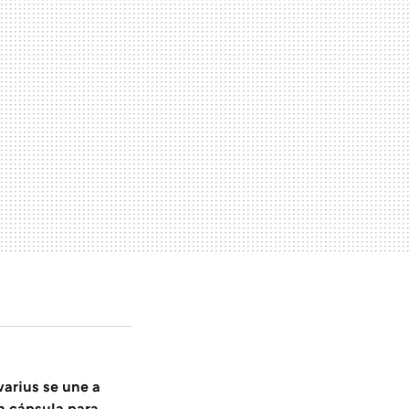
varius se une a
n cápsula para