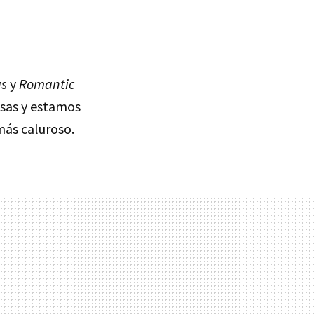
as
y
Romantic
osas y estamos
más caluroso.