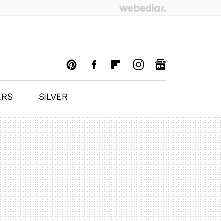
ERS
SILVER
PINTEREST
FACEBOOK
FLIPBOARD
INSTAGRAM
GOOGLENEWS