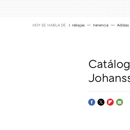
HOY SE HABLA DE
rebajas
herencia
Adidas
Catálog
Johans
FACEBOOK
TWITTER
FLIPBOAR
E-
MAIL