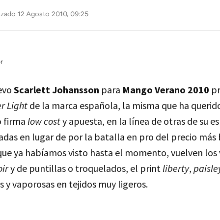
izado 12 Agosto 2010, 09:25
r
evo
Scarlett Johansson
para
Mango Verano 2010
p
 Light
de la marca española, la misma que ha querido
 firma
low cost
y apuesta, en la línea de otras de su es
adas en lugar de por la batalla en pro del precio más b
que ya habíamos visto hasta el momento, vuelven los 
oir
y de puntillas o troquelados, el print
liberty
,
paisle
as y vaporosas en tejidos muy ligeros.