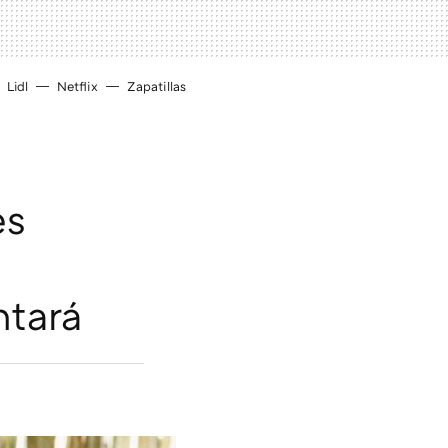
Lidl
Netflix
Zapatillas
es
ntará