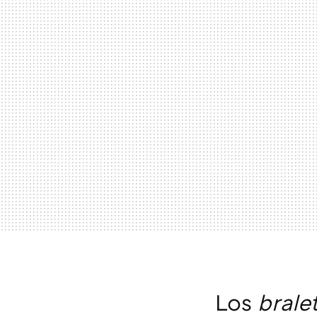
Los
brale