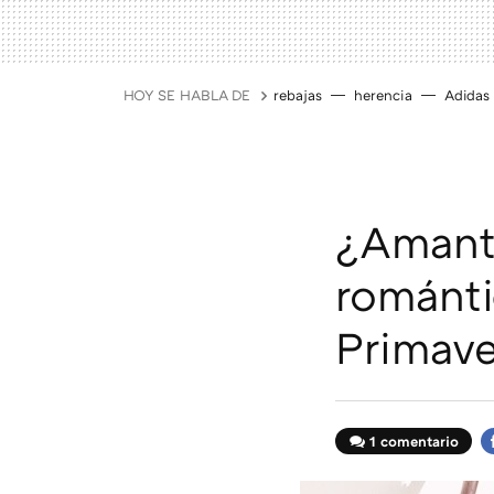
HOY SE HABLA DE
rebajas
herencia
Adidas
¿Amante
románti
Primave
1 comentario
F