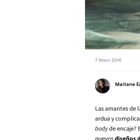
7 Mayo 2016
Maitane E
Las amantes de l
ardua y complica
body
de encaje? E
nuevos
diseños d