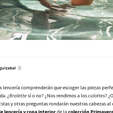
guizabal
a lencería comprenderán que escoger las piezas perfe
da. ¿
Bralette
sí o no? ¿Nos rendimos a los
culottes
? ¿
stas y otras preguntas rondarán nuestras cabezas al 
e lencería y ropa interior
de la
colección Primaver