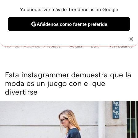
Ya puedes ver más de Trendencias en Google
MENÚ
NUEVO
Añádenos como fuente preferida
BELLEZA
SHOPPING
VIAJES
GASTRO
SNEAKERS
Solo necesitas una cuenta de Google
×
HOY SE HABLA DE
rebajas
Adidas
Zara
New Balance
Esta instagrammer demuestra que la
moda es un juego con el que
divertirse