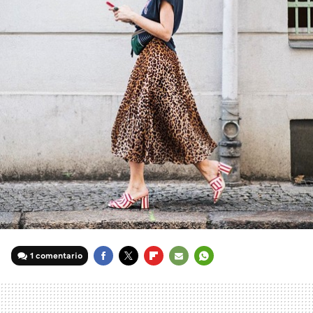
1 comentario
FACEBOOK
TWITTER
FLIPBOARD
E-
WHATSAPP
MAIL