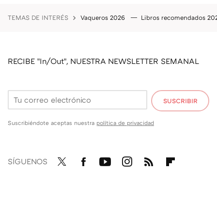
TEMAS DE INTERÉS
Vaqueros 2026
Libros recomendados 2
RECIBE "In/Out", NUESTRA NEWSLETTER SEMANAL
SUSCRIBIR
Suscribiéndote aceptas nuestra
política de privacidad
SÍGUENOS
Twit
Fac
You
Inst
RSS
Flip
ter
ebo
tub
agr
boa
ok
e
am
rd