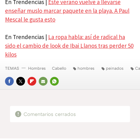
En Trendencias |
Este verano vuelve a llevarse
enseñar muslo marcar paquete en la playa. A Paul
Mescal le gusta esto
En Trendencias |
La ropa habla: así de radical ha
sido el cambio de look de Ibai Llanos tras perder 50
kilos
TEMAS
Hombres
Cabello
hombres
peinados
Ca
FACEBOOK
TWITTER
FLIPBOARD
E-
WHATSAPP
MAIL
Comentarios cerrados