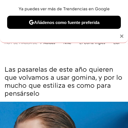
Ya puedes ver más de Trendencias en Google
MENÚ
NUEVO
Añádenos como fuente preferida
BELLEZA
SHOPPING
VIAJES
GASTRO
SNEAKERS
Solo necesitas una cuenta de Google
×
HOY SE HABLA DE
Adidas
Nike
El Corte Inglés
Lidl
Las pasarelas de este año quieren
que volvamos a usar gomina, y por lo
mucho que estiliza es como para
pensárselo