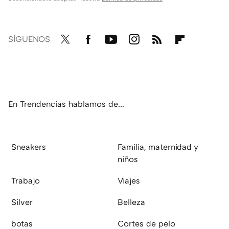
SÍGUENOS
Twit
Fac
You
Inst
RSS
Flip
ter
ebo
tub
agr
boa
ok
e
am
rd
En Trendencias hablamos de...
Sneakers
Familia, maternidad y
niños
Trabajo
Viajes
Silver
Belleza
botas
Cortes de pelo