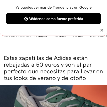
Ya puedes ver más de Trendencias en Google
MENÚ
NUEVO
Añádenos como fuente preferida
BELLEZA
SHOPPING
VIAJES
GASTRO
SNEAKERS
Solo necesitas una cuenta de Google
×
HOY SE HABLA DE
rebajas
herencia
Adidas
New Balan
Estas zapatillas de Adidas están
rebajadas a 50 euros y son el par
perfecto que necesitas para llevar en
tus looks de verano y de otoño