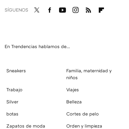
SÍGUENOS
Twit
Fac
You
Inst
RSS
Flip
ter
ebo
tub
agr
boa
ok
e
am
rd
En Trendencias hablamos de...
Sneakers
Familia, maternidad y
niños
Trabajo
Viajes
Silver
Belleza
botas
Cortes de pelo
Zapatos de moda
Orden y limpieza