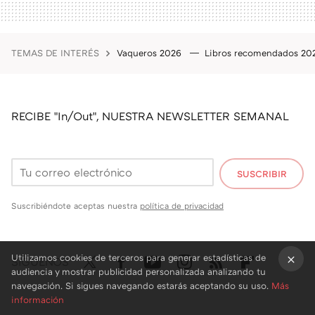
TEMAS DE INTERÉS
Vaqueros 2026
Libros recomendados 2
RECIBE "In/Out", NUESTRA NEWSLETTER SEMANAL
SUSCRIBIR
Suscribiéndote aceptas nuestra
política de privacidad
Utilizamos cookies de terceros para generar estadísticas de
SÍGUENOS
audiencia y mostrar publicidad personalizada analizando tu
Twit
Fac
You
Inst
RSS
Flip
×
navegación. Si sigues navegando estarás aceptando su uso.
Más
información
ter
ebo
tub
agr
boa