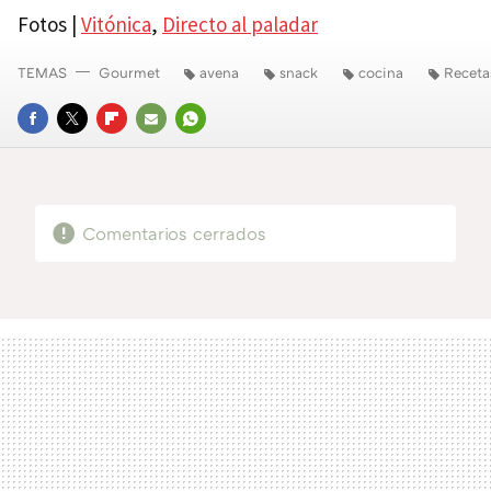
Fotos |
Vitónica
,
Directo al paladar
TEMAS
Gourmet
avena
snack
cocina
Receta
FACEBOOK
TWITTER
FLIPBOARD
E-
WHATSAPP
MAIL
Comentarios cerrados