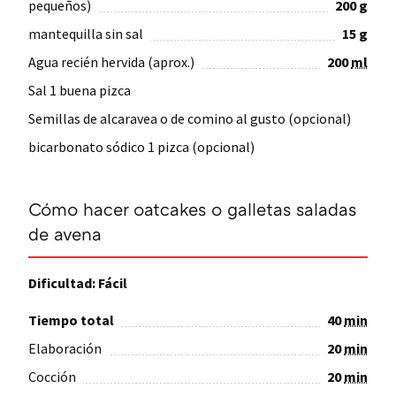
pequeños)
200
g
mantequilla sin sal
15
g
Agua recién hervida (aprox.)
200
ml
Sal 1 buena pizca
Semillas de alcaravea o de comino al gusto (opcional)
bicarbonato sódico 1 pizca (opcional)
Cómo hacer oatcakes o galletas saladas
de avena
Dificultad: Fácil
Tiempo total
40
min
Elaboración
20
min
Cocción
20
min