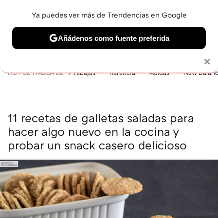
Ya puedes ver más de Trendencias en Google
MENÚ
NUEVO
Añádenos como fuente preferida
BELLEZA
SHOPPING
VIAJES
GASTRO
SNEAKERS
Solo necesitas una cuenta de Google
×
HOY SE HABLA DE
rebajas
herencia
Adidas
New Balan
11 recetas de galletas saladas para
hacer algo nuevo en la cocina y
probar un snack casero delicioso