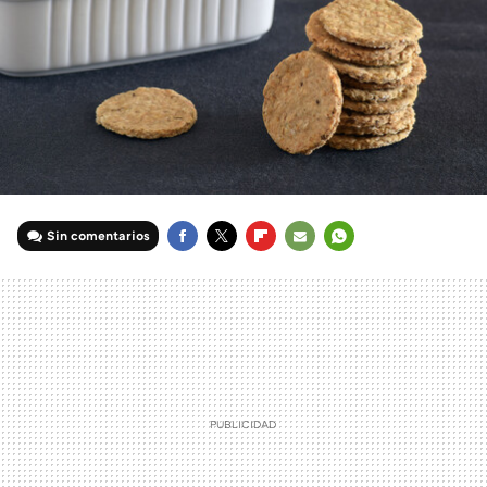
Sin comentarios
FACEBOOK
TWITTER
FLIPBOARD
E-
WHATSAPP
MAIL