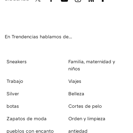
Twit
Fac
You
Inst
RSS
Flip
ter
ebo
tub
agr
boa
ok
e
am
rd
En Trendencias hablamos de...
Sneakers
Familia, maternidad y
niños
Trabajo
Viajes
Silver
Belleza
botas
Cortes de pelo
Zapatos de moda
Orden y limpieza
pueblos con encanto
antiedad