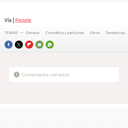
Vía |
People
TEMAS
General
Cosmética y perfumes
Otros
Tendencias
FACEBOOK
TWITTER
FLIPBOARD
E-
WHATSAPP
MAIL
Comentarios cerrados