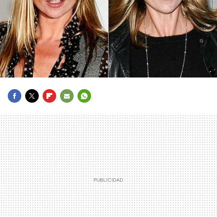
FACEBOOK
TWITTER
FLIPBOARD
E-
WHATSAPP
MAIL