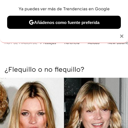
Ya puedes ver más de Trendencias en Google
MENÚ
NUEVO
Añádenos como fuente preferida
BELLEZA
SHOPPING
VIAJES
GASTRO
SNEAKERS
Solo necesitas una cuenta de Google
×
HOY SE HABLA DE
rebajas
herencia
Adidas
New Balan
¿Flequillo o no flequillo?