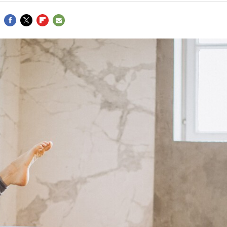
FACEBOOK
TWITTER
FLIPBOARD
E-
MAIL