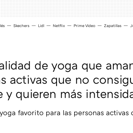
lés
Skechers
Lidl
Netflix
Prime Video
Zapatillas
J
lidad de yoga que aman
s activas que no consig
se y quieren más intensid
e yoga favorito para las personas activas