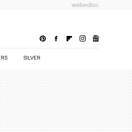
ERS
SILVER
PINTEREST
FACEBOOK
FLIPBOARD
INSTAGRAM
GOOGLENEWS