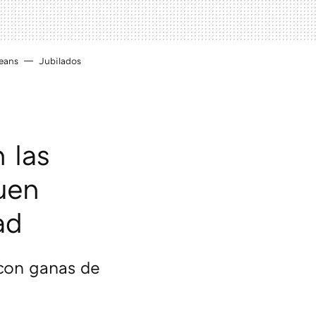
eans
Jubilados
 las
uen
ad
 con ganas de