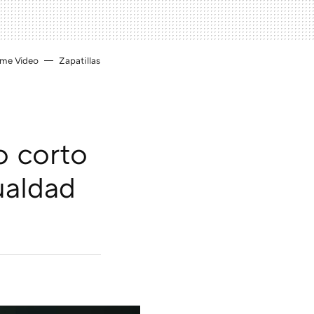
ime Video
Zapatillas
o corto
ualdad