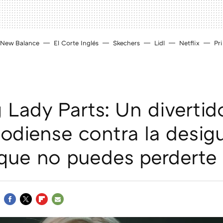
New Balance
El Corte Inglés
Skechers
Lidl
Netflix
Pr
 Lady Parts: Un divertid
odiense contra la desig
 que no puedes perderte
FACEBOOK
TWITTER
FLIPBOARD
E-