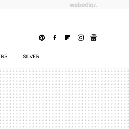
ERS
SILVER
PINTEREST
FACEBOOK
FLIPBOARD
INSTAGRAM
GOOGLENEWS