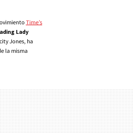
movimiento
Time’s
ading Lady
icity Jones, ha
e la misma