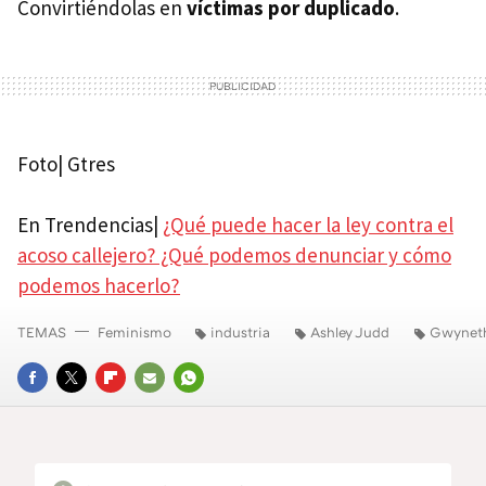
Convirtiéndolas en
víctimas por duplicado
.
Foto| Gtres
En Trendencias|
¿Qué puede hacer la ley contra el
acoso callejero? ¿Qué podemos denunciar y cómo
podemos hacerlo?
TEMAS
Feminismo
industria
Ashley Judd
Gwyneth
FACEBOOK
TWITTER
FLIPBOARD
E-
WHATSAPP
MAIL