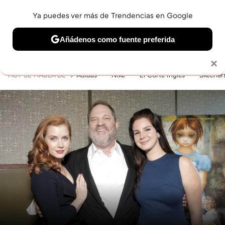
Ya puedes ver más de Trendencias en Google
MENÚ
NUEVO
Añádenos como fuente preferida
BELLEZA
SHOPPING
VIAJES
GASTRO
SNEAKERS
Solo necesitas una cuenta de Google
×
HOY SE HABLA DE
Adidas
Nike
El Corte Inglés
Skecher