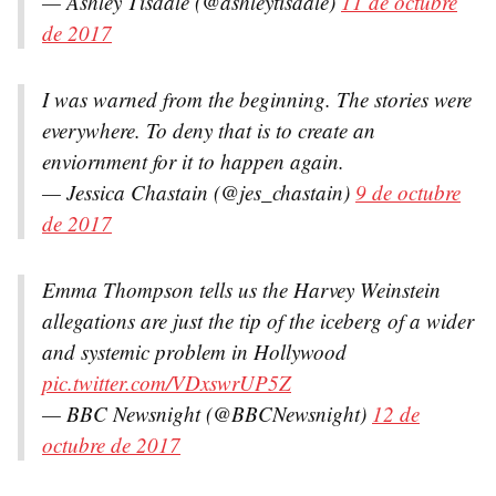
— Ashley Tisdale (@ashleytisdale)
11 de octubre
de 2017
I was warned from the beginning. The stories were
everywhere. To deny that is to create an
enviornment for it to happen again.
— Jessica Chastain (@jes_chastain)
9 de octubre
de 2017
Emma Thompson tells us the Harvey Weinstein
allegations are just the tip of the iceberg of a wider
and systemic problem in Hollywood
pic.twitter.com/VDxswrUP5Z
— BBC Newsnight (@BBCNewsnight)
12 de
octubre de 2017