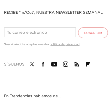
RECIBE "In/Out", NUESTRA NEWSLETTER SEMANAL
SUSCRIBIR
Suscribiéndote aceptas nuestra
política de privacidad
SÍGUENOS
Twit
Fac
You
Inst
RSS
Flip
ter
ebo
tub
agr
boa
ok
e
am
rd
En Trendencias hablamos de...