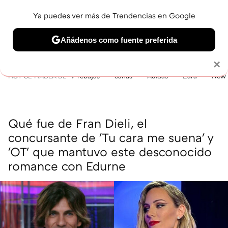
Ya puedes ver más de Trendencias en Google
MENÚ
NUEVO
Añádenos como fuente preferida
BELLEZA
SHOPPING
VIAJES
GASTRO
SNEAKERS
Solo necesitas una cuenta de Google
×
HOY SE HABLA DE
rebajas
canas
Adidas
Zara
New 
Qué fue de Fran Dieli, el
concursante de 'Tu cara me suena' y
'OT' que mantuvo este desconocido
romance con Edurne