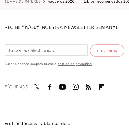
TEMAS DE INTERÉS
Vaqueros 2026
Libros recomendados 2
RECIBE "In/Out", NUESTRA NEWSLETTER SEMANAL
SUSCRIBIR
Suscribiéndote aceptas nuestra
política de privacidad
SÍGUENOS
Twit
Fac
You
Inst
RSS
Flip
ter
ebo
tub
agr
boa
ok
e
am
rd
En Trendencias hablamos de...