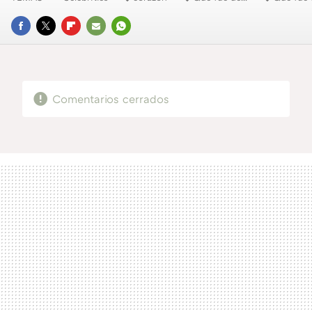
FACEBOOK
TWITTER
FLIPBOARD
E-
WHATSAPP
MAIL
Comentarios cerrados