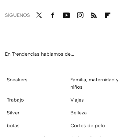
SÍGUENOS
Twit
Fac
You
Inst
RSS
Flip
ter
ebo
tub
agr
boa
ok
e
am
rd
En Trendencias hablamos de...
Sneakers
Familia, maternidad y
niños
Trabajo
Viajes
Silver
Belleza
botas
Cortes de pelo