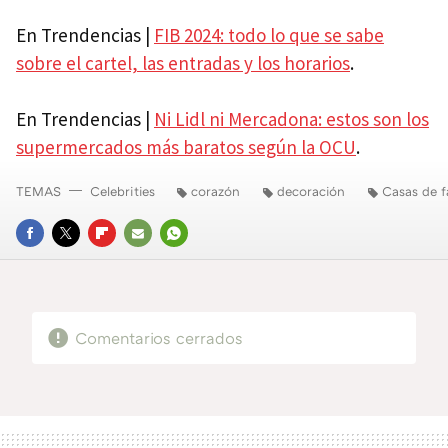
En Trendencias |
FIB 2024: todo lo que se sabe
sobre el cartel, las entradas y los horarios
.
En Trendencias |
Ni Lidl ni Mercadona: estos son los
supermercados más baratos según la OCU
.
TEMAS
Celebrities
corazón
decoración
Casas de 
FACEBOOK
TWITTER
FLIPBOARD
E-
WHATSAPP
MAIL
Comentarios cerrados