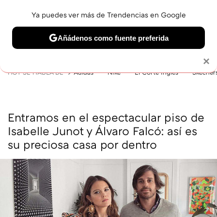
Ya puedes ver más de Trendencias en Google
MENÚ
NUEVO
Añádenos como fuente preferida
BELLEZA
SHOPPING
VIAJES
GASTRO
SNEAKERS
Solo necesitas una cuenta de Google
×
HOY SE HABLA DE
Adidas
Nike
El Corte Inglés
Skecher
Entramos en el espectacular piso de
Isabelle Junot y Álvaro Falcó: así es
su preciosa casa por dentro