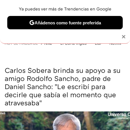
Ya puedes ver más de Trendencias en Google
MENÚ
NUEVO
Añádenos como fuente preferida
BELLEZA
SHOPPING
VIAJES
GASTRO
SNEAKERS
Solo necesitas una cuenta de Google
×
HOY SE HABLA DE
Nike
El Corte Inglés
Lidl
Netflix
Carlos Sobera brinda su apoyo a su
amigo Rodolfo Sancho, padre de
Daniel Sancho: "Le escribí para
decirle que sabía el momento que
atravesaba"