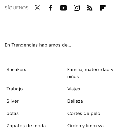
SÍGUENOS
Twit
Fac
You
Inst
RSS
Flip
ter
ebo
tub
agr
boa
ok
e
am
rd
En Trendencias hablamos de...
Sneakers
Familia, maternidad y
niños
Trabajo
Viajes
Silver
Belleza
botas
Cortes de pelo
Zapatos de moda
Orden y limpieza