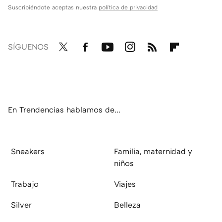
Suscribiéndote aceptas nuestra
política de privacidad
SÍGUENOS
Twit
Fac
You
Inst
RSS
Flip
ter
ebo
tub
agr
boa
ok
e
am
rd
En Trendencias hablamos de...
Sneakers
Familia, maternidad y
niños
Trabajo
Viajes
Silver
Belleza