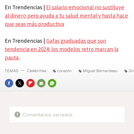
En Trendencias |
El salario emocional no sustituye
al dinero pero ayuda a tu salud mental y hasta hace
que seas más productiva
En Trendencias |
Gafas graduadas que son
tendencia en 2024: los modelos retro marcan la
pauta
.
TEMAS
Celebrities
corazón
Miguel Bernardeau
Gr
FACEBOOK
TWITTER
FLIPBOARD
E-
WHATSAPP
MAIL
Comentarios cerrados