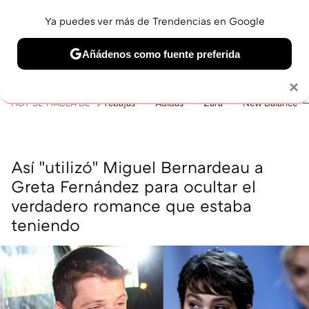
Ya puedes ver más de Trendencias en Google
MENÚ
NUEVO
Añádenos como fuente preferida
BELLEZA
SHOPPING
VIAJES
GASTRO
SNEAKERS
Solo necesitas una cuenta de Google
×
HOY SE HABLA DE
rebajas
Adidas
Zara
New Balance
Así "utilizó" Miguel Bernardeau a
Greta Fernández para ocultar el
verdadero romance que estaba
teniendo