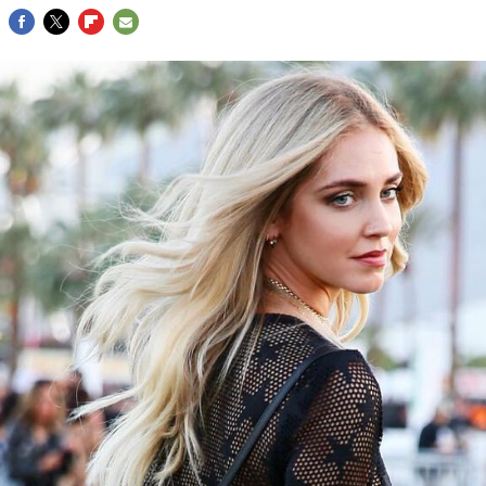
FACEBOOK
TWITTER
FLIPBOARD
E-
MAIL