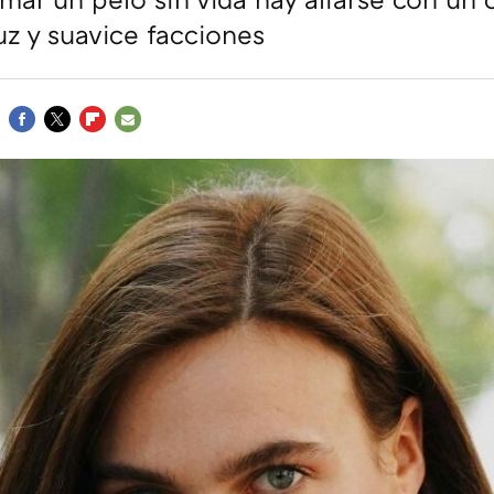
uz y suavice facciones
FACEBOOK
TWITTER
FLIPBOARD
E-
MAIL