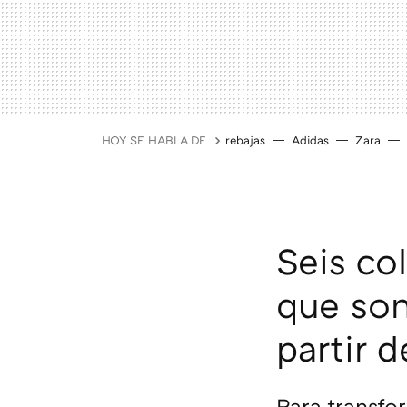
HOY SE HABLA DE
rebajas
Adidas
Zara
Seis co
que son
partir d
Para transfor