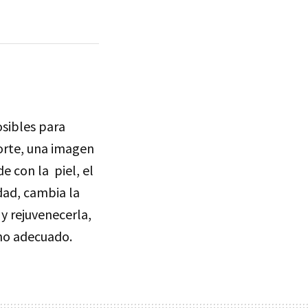
osibles para
norte, una imagen
de con la piel, el
dad, cambia la
y rejuvenecerla,
ono adecuado.