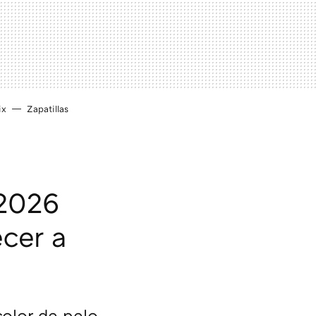
ix
Zapatillas
 2026
cer a
color de pelo