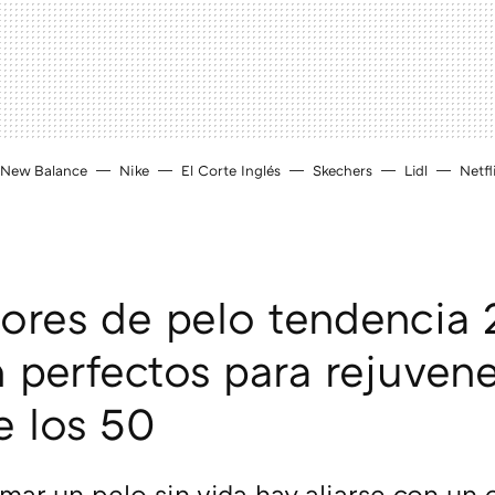
New Balance
Nike
El Corte Inglés
Skechers
Lidl
Netfl
lores de pelo tendencia
 perfectos para rejuvene
e los 50
mar un pelo sin vida hay aliarse con un 