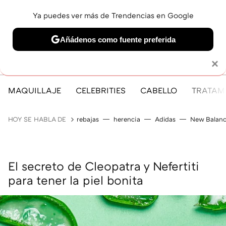
Ya puedes ver más de Trendencias en Google
MENÚ
NUEVO
Añádenos como fuente preferida
Solo necesitas una cuenta de Google
×
MAQUILLAJE
CELEBRITIES
CABELLO
TRATAMI
HOY SE HABLA DE
rebajas
herencia
Adidas
New Balan
El secreto de Cleopatra y Nefertiti
para tener la piel bonita