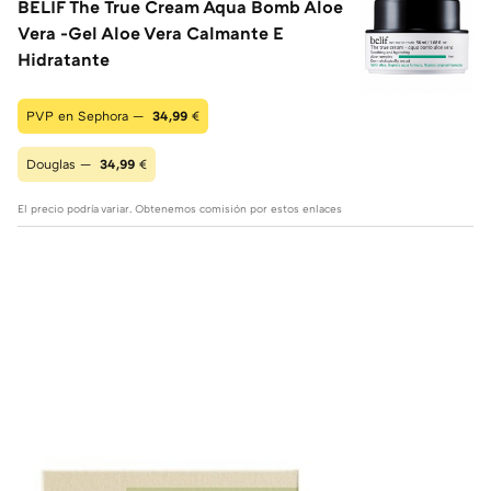
BELIF The True Cream Aqua Bomb Aloe
Vera -Gel Aloe Vera Calmante E
Hidratante
PVP en Sephora —
34,99
€
Douglas —
34,99
€
El precio podría variar. Obtenemos comisión por estos enlaces