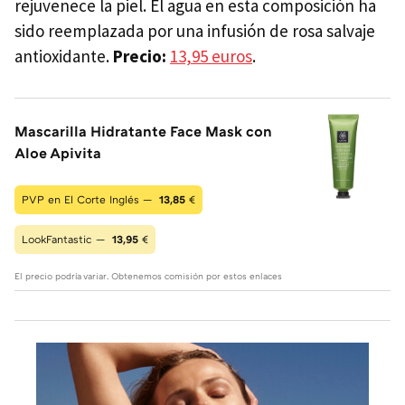
rejuvenece la piel. El agua en esta composición ha
sido reemplazada por una infusión de rosa salvaje
antioxidante.
Precio:
13,95 euros
.
Mascarilla Hidratante Face Mask con
Aloe Apivita
PVP en El Corte Inglés —
13,85
€
LookFantastic —
13,95
€
El precio podría variar. Obtenemos comisión por estos enlaces