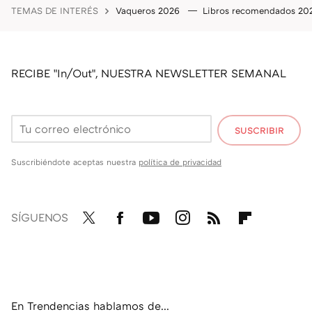
TEMAS DE INTERÉS
Vaqueros 2026
Libros recomendados 2
RECIBE "In/Out", NUESTRA NEWSLETTER SEMANAL
SUSCRIBIR
Suscribiéndote aceptas nuestra
política de privacidad
SÍGUENOS
Twit
Fac
You
Inst
RSS
Flip
ter
ebo
tub
agr
boa
ok
e
am
rd
En Trendencias hablamos de...