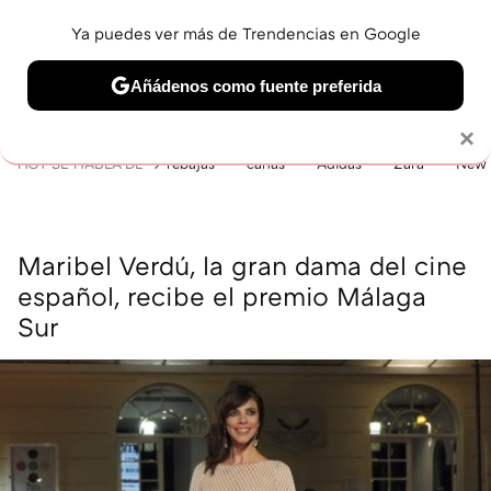
Ya puedes ver más de Trendencias en Google
MENÚ
NUEVO
Añádenos como fuente preferida
BELLEZA
SHOPPING
VIAJES
GASTRO
SNEAKERS
Solo necesitas una cuenta de Google
×
HOY SE HABLA DE
rebajas
canas
Adidas
Zara
New 
Maribel Verdú, la gran dama del cine
español, recibe el premio Málaga
Sur