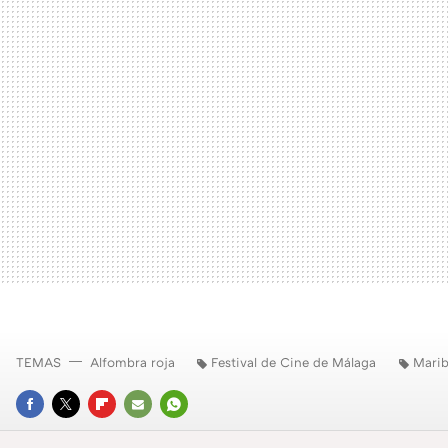
TEMAS
Alfombra roja
Festival de Cine de Málaga
Marib
FACEBOOK
TWITTER
FLIPBOARD
E-
WHATSAPP