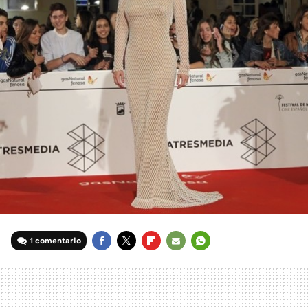
1 comentario
FACEBOOK
TWITTER
FLIPBOARD
E-
WHATSAPP
MAIL