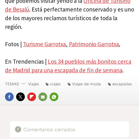
que podemos visitar yendo a la
Oficina de Turismo
de Besalú
. Está perfectamente conservado y es uno
de los mayores reclamos turísticos de toda la
región.
Fotos |
Turisme Garrotxa
,
Patrimonio Garrotxa
.
En Trendencias |
Los 34 pueblos más bonitos cerca
de Madrid para una escapada de fin de semana
.
TEMAS
Viajes
viajes
Viajes de moda
escapadas
FACEBOOK
TWITTER
FLIPBOARD
E-
WHATSAPP
MAIL
Comentarios cerrados