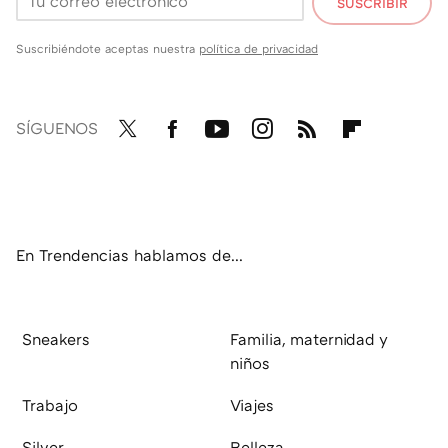
SUSCRIBIR
Suscribiéndote aceptas nuestra
política de privacidad
SÍGUENOS
Twit
Fac
You
Inst
RSS
Flip
ter
ebo
tub
agr
boa
ok
e
am
rd
En Trendencias hablamos de...
Sneakers
Familia, maternidad y
niños
Trabajo
Viajes
Silver
Belleza