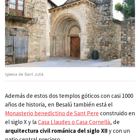
Iglesia de Sant Julià
Además de estos dos templos góticos con casi 1000
años de historia, en Besalú también está el
Monasterio benedictino de Sant Pere
construido en
el siglo X y la
Casa Llaudes o Casa Cornellà
, de
arquitectura civil románica del siglo XII
y con un
patio central precioso.