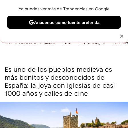
Ya puedes ver más de Trendencias en Google
MENÚ
NUEVO
Añádenos como fuente preferida
BELLEZA
SHOPPING
VIAJES
GASTRO
SNEAKERS
Solo necesitas una cuenta de Google
×
HOY SE HABLA DE
Adidas
Nike
El Corte Inglés
Skecher
Es uno de los pueblos medievales
más bonitos y desconocidos de
España: la joya con iglesias de casi
1000 años y calles de cine