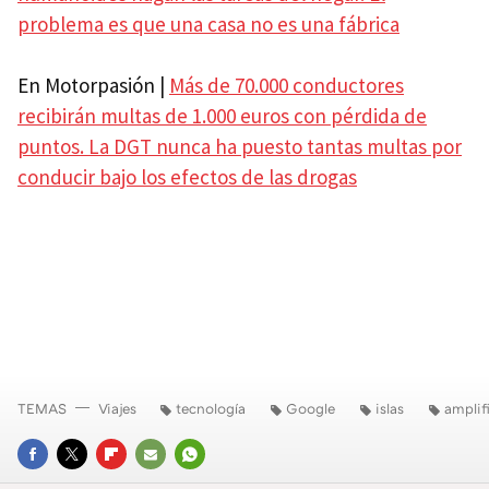
problema es que una casa no es una fábrica
En Motorpasión |
Más de 70.000 conductores
recibirán multas de 1.000 euros con pérdida de
puntos. La DGT nunca ha puesto tantas multas por
conducir bajo los efectos de las drogas
TEMAS
Viajes
tecnología
Google
islas
amplif
FACEBOOK
TWITTER
FLIPBOARD
E-
WHATSAPP