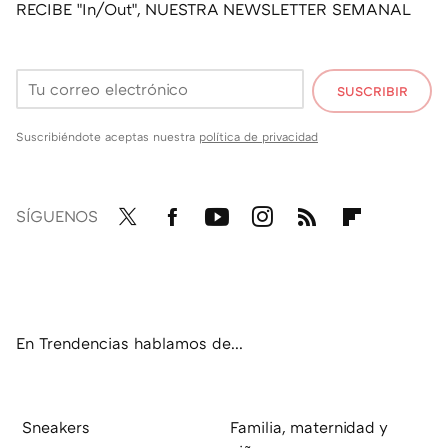
RECIBE "In/Out", NUESTRA NEWSLETTER SEMANAL
SUSCRIBIR
Suscribiéndote aceptas nuestra
política de privacidad
SÍGUENOS
Twit
Fac
You
Inst
RSS
Flip
ter
ebo
tub
agr
boa
ok
e
am
rd
En Trendencias hablamos de...
Sneakers
Familia, maternidad y