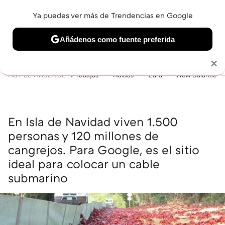
Ya puedes ver más de Trendencias en Google
MENÚ
NUEVO
Añádenos como fuente preferida
BELLEZA
SHOPPING
VIAJES
GASTRO
SNEAKERS
Solo necesitas una cuenta de Google
×
HOY SE HABLA DE
rebajas
Adidas
Zara
New Balance
En Isla de Navidad viven 1.500
personas y 120 millones de
cangrejos. Para Google, es el sitio
ideal para colocar un cable
submarino