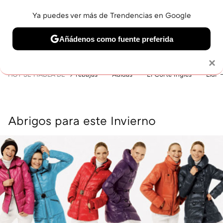
Ya puedes ver más de Trendencias en Google
MENÚ
NUEVO
Añádenos como fuente preferida
BELLEZA
SHOPPING
VIAJES
GASTRO
SNEAKERS
Solo necesitas una cuenta de Google
×
HOY SE HABLA DE
rebajas
Adidas
El Corte Inglés
Lidl
Abrigos para este Invierno