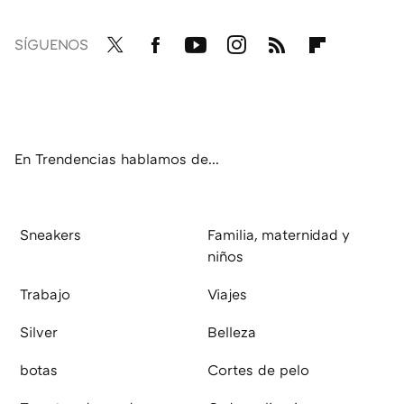
SÍGUENOS
Twit
Fac
You
Inst
RSS
Flip
ter
ebo
tub
agr
boa
ok
e
am
rd
En Trendencias hablamos de...
Sneakers
Familia, maternidad y
niños
Trabajo
Viajes
Silver
Belleza
botas
Cortes de pelo