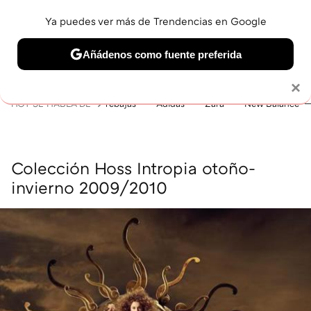
Ya puedes ver más de Trendencias en Google
MENÚ
NUEVO
Añádenos como fuente preferida
BELLEZA
SHOPPING
VIAJES
GASTRO
SNEAKERS
Solo necesitas una cuenta de Google
×
HOY SE HABLA DE
rebajas
Adidas
Zara
New Balance
Colección Hoss Intropia otoño-
invierno 2009/2010