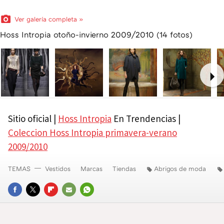
Ver galería completa »
Hoss Intropia otoño-invierno 2009/2010 (14 fotos)
Ne
Sitio oficial |
Hoss Intropia
En Trendencias |
Coleccion Hoss Intropia primavera-verano
2009/2010
TEMAS
Vestidos
Marcas
Tiendas
Abrigos de moda
FACEBOOK
TWITTER
FLIPBOARD
E-
WHATSAPP
MAIL