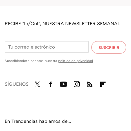
RECIBE "In/Out", NUESTRA NEWSLETTER SEMANAL
SUSCRIBIR
Suscribiéndote aceptas nuestra
política de privacidad
SÍGUENOS
Twit
Fac
You
Inst
RSS
Flip
ter
ebo
tub
agr
boa
ok
e
am
rd
En Trendencias hablamos de...