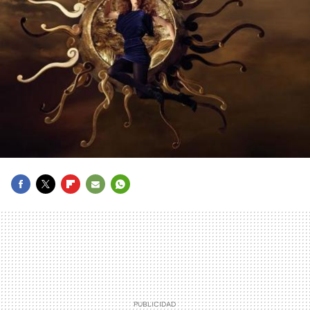
FACEBOOK
TWITTER
FLIPBOARD
E-
WHATSAPP
MAIL