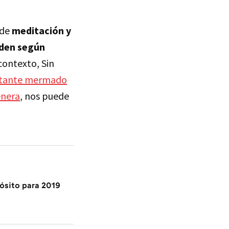
 de
meditación y
nden según
contexto, Sin
stante mermado
enera
, nos puede
ósito para 2019