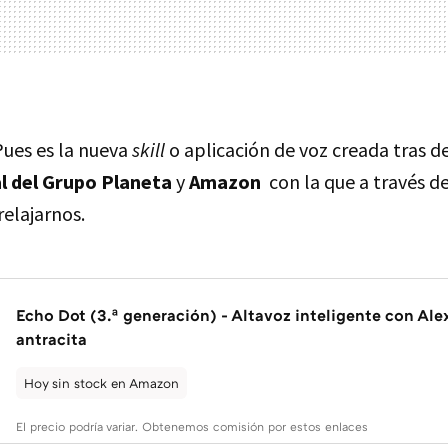
ues es la nueva
skill
o aplicación de voz creada tras de
al del Grupo Planeta
y
Amazon
con la que a través d
elajarnos.
Echo Dot (3.ª generación) - Altavoz inteligente con Alex
antracita
Hoy sin stock en Amazon
El precio podría variar. Obtenemos comisión por estos enlaces