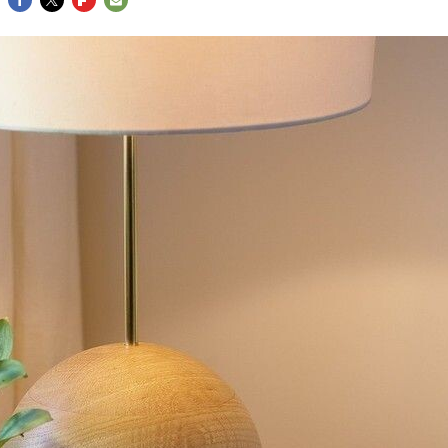
FACEBOOK
TWITTER
FLIPBOARD
E-
MAIL