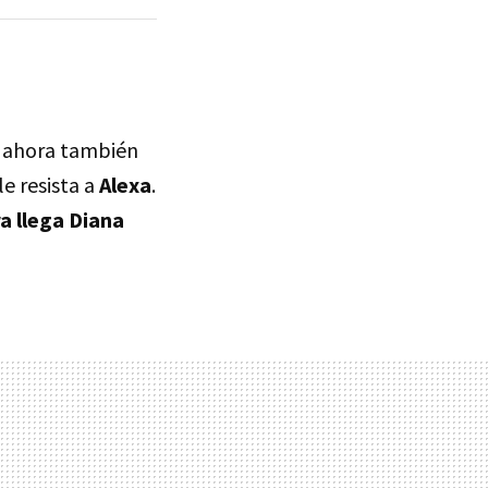
 y ahora también
e resista a
Alexa
.
a llega Diana