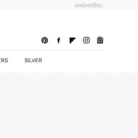
ERS
SILVER
PINTEREST
FACEBOOK
FLIPBOARD
INSTAGRAM
GOOGLENEWS