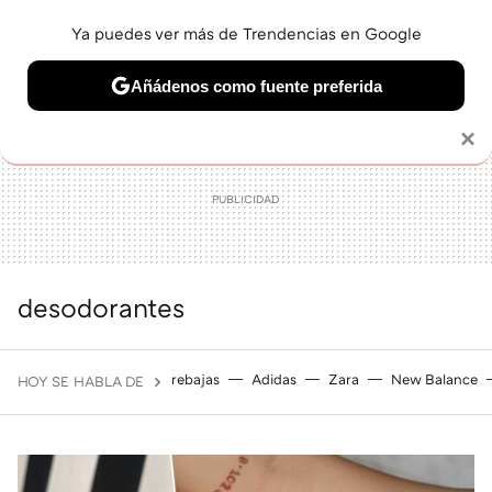
Ya puedes ver más de Trendencias en Google
MENÚ
NUEVO
Añádenos como fuente preferida
BELLEZA
SHOPPING
VIAJES
GASTRO
SNEAKERS
Solo necesitas una cuenta de Google
×
desodorantes
rebajas
Adidas
Zara
New Balance
HOY SE HABLA DE