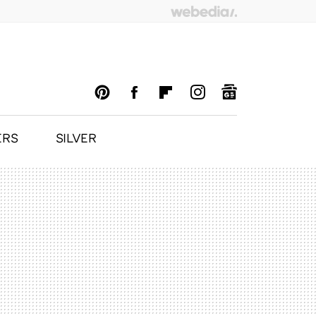
ERS
SILVER
PINTEREST
FACEBOOK
FLIPBOARD
INSTAGRAM
GOOGLENEWS