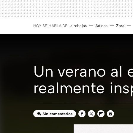
HOY SE HABLA DE
rebajas
Adidas
Zara
Un verano al e
realmente ins
Sin comentarios
FACEBOOK
TWITTER
FLIPBOARD
E-
MAIL