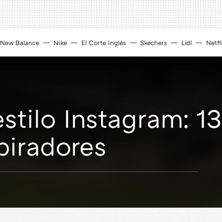
New Balance
Nike
El Corte Inglés
Skechers
Lidl
Netfl
stilo Instagram: 13
piradores