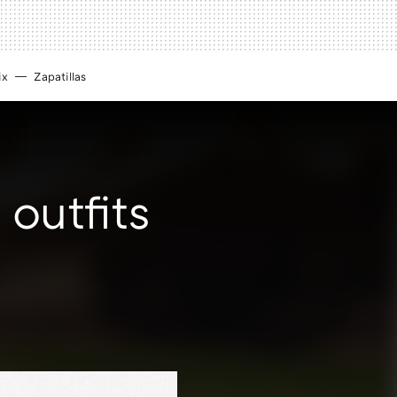
ix
Zapatillas
 outfits