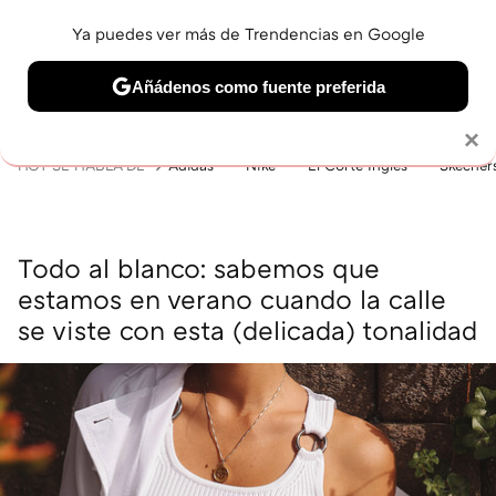
Ya puedes ver más de Trendencias en Google
MENÚ
NUEVO
Añádenos como fuente preferida
BELLEZA
SHOPPING
VIAJES
GASTRO
SNEAKERS
Solo necesitas una cuenta de Google
×
HOY SE HABLA DE
Adidas
Nike
El Corte Inglés
Skecher
Todo al blanco: sabemos que
estamos en verano cuando la calle
se viste con esta (delicada) tonalidad