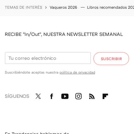
TEMAS DE INTERÉS
Vaqueros 2026
Libros recomendados 2
RECIBE "In/Out", NUESTRA NEWSLETTER SEMANAL
SUSCRIBIR
Suscribiéndote aceptas nuestra
política de privacidad
SÍGUENOS
Twit
Fac
You
Inst
RSS
Flip
ter
ebo
tub
agr
boa
ok
e
am
rd
En Trendencias hablamos de...