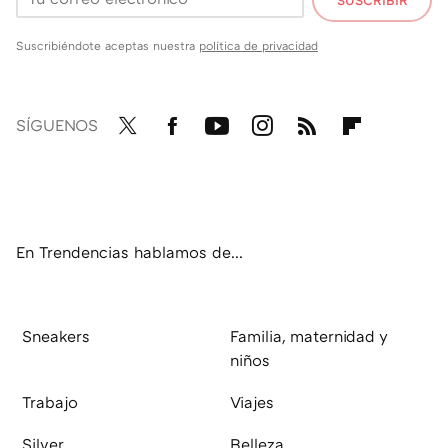
SUSCRIBIR
Suscribiéndote aceptas nuestra
política de privacidad
SÍGUENOS
Twit
Fac
You
Inst
RSS
Flip
ter
ebo
tub
agr
boa
ok
e
am
rd
En Trendencias hablamos de...
Sneakers
Familia, maternidad y
niños
Trabajo
Viajes
Silver
Belleza