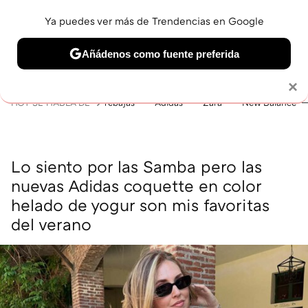
Ya puedes ver más de Trendencias en Google
MENÚ
NUEVO
Añádenos como fuente preferida
BELLEZA
SHOPPING
VIAJES
GASTRO
SNEAKERS
Solo necesitas una cuenta de Google
×
HOY SE HABLA DE
rebajas
Adidas
Zara
New Balance
Lo siento por las Samba pero las
nuevas Adidas coquette en color
helado de yogur son mis favoritas
del verano