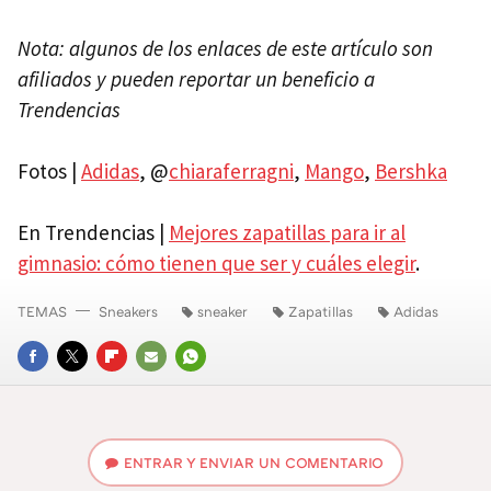
Nota: algunos de los enlaces de este artículo son
afiliados y pueden reportar un beneficio a
Trendencias
Fotos |
Adidas
, @
chiaraferragni
,
Mango
,
Bershka
En Trendencias |
Mejores zapatillas para ir al
gimnasio: cómo tienen que ser y cuáles elegir
.
TEMAS
Sneakers
sneaker
Zapatillas
Adidas
FACEBOOK
TWITTER
FLIPBOARD
E-
WHATSAPP
MAIL
ENTRAR Y ENVIAR UN COMENTARIO