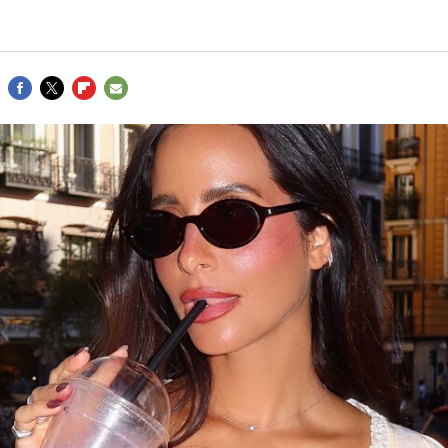
FACEBOOK
TWITTER
FLIPBOARD
E-
MAIL