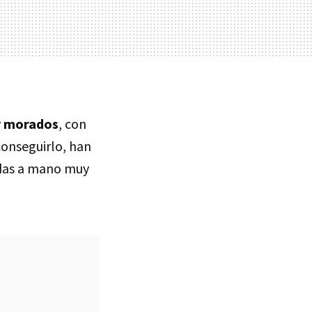
 y morados
, con
conseguirlo, han
adas a mano muy