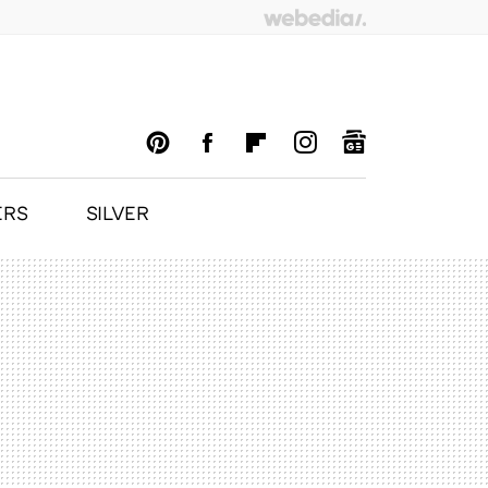
ERS
SILVER
PINTEREST
FACEBOOK
FLIPBOARD
INSTAGRAM
GOOGLENEWS