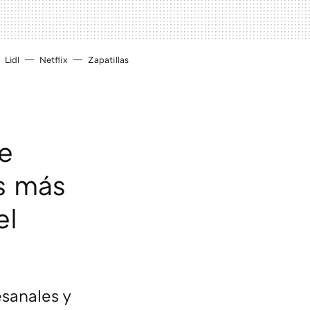
Lidl
Netflix
Zapatillas
e
s más
el
sanales y